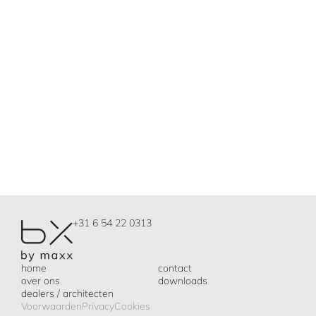
MAAK EEN AFSPRAAK
Plan een vrijblijvend gesprek en ontdek de mogelijkheden 
van onze exclusieve designmerken. Wij adviseren u graag 
op maat en denken mee over uw project.
VERSTUUR
+31 6 54 22 0313
home
contact
over ons
downloads
dealers / architecten
Voorwaarden
Privacy
Cookies